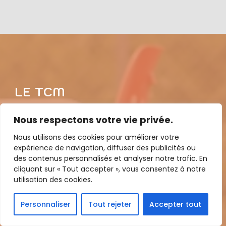
LE TCM
Situé aux portes du Baggersee à Strasbourg, le
Nous respectons votre vie privée.
T.C. Meinau vous accueille dans un superbe écrin
Nous utilisons des cookies pour améliorer votre
de verdure, où 6 terres battues, 1 terrain
expérience de navigation, diffuser des publicités ou
des contenus personnalisés et analyser notre trafic. En
extérieur synthétique et 2 courts couverts se
cliquant sur « Tout accepter », vous consentez à notre
mêlent aux platanes et espaces verts.
utilisation des cookies.
Personnaliser
Tout rejeter
Accepter tout