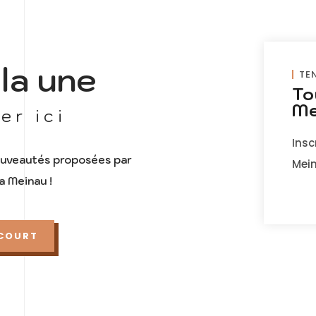
 la une
TE
To
Me
er ici
Insc
ouveautés proposées par
Mein
a Meinau !
 COURT