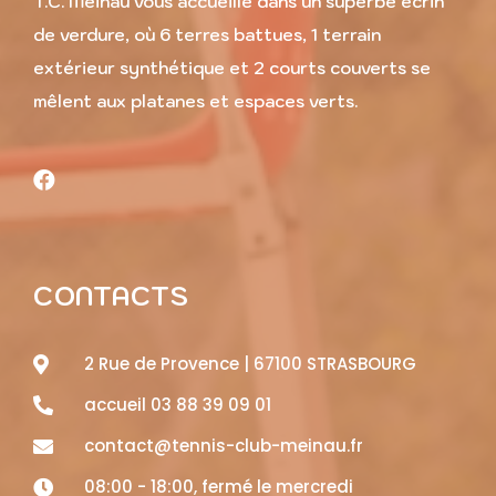
T.C. Meinau vous accueille dans un superbe écrin
de verdure, où 6 terres battues, 1 terrain
extérieur synthétique et 2 courts couverts se
mêlent aux platanes et espaces verts.
CONTACTS
2 Rue de Provence | 67100 STRASBOURG
accueil 03 88 39 09 01
contact@tennis-club-meinau.fr
08:00 - 18:00, fermé le mercredi