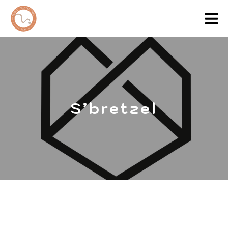
S’bretzel